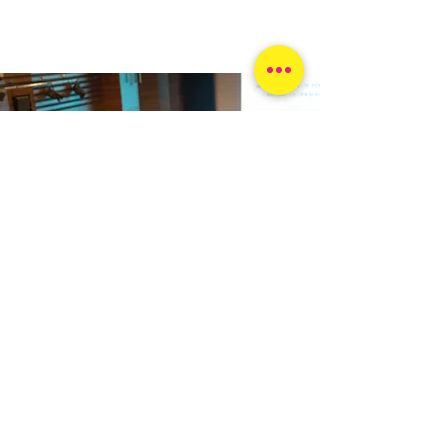
Blijf op de hoogte
Vul hier je e-mailadres in