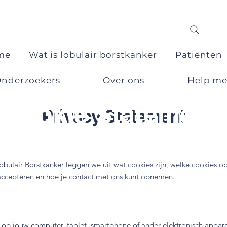
me
Wat is lobulair borstkanker
Patiënten
nderzoekers
Over ons
Help m
Cookie Statement
Privacy Statement
Lobulair Borstkanker leggen we uit wat cookies zijn, welke cookies 
 accepteren en hoe je contact met ons kunt opnemen.
ie op jouw computer, tablet, smartphone of ander elektronisch appa