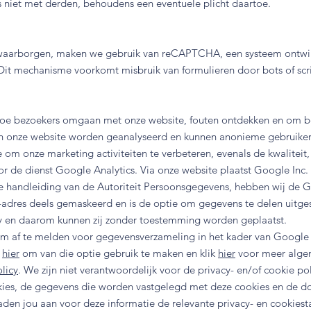
niet met derden, behoudens een eventuele plicht daartoe.
 waarborgen, maken we gebruik van reCAPTCHA, een systeem ontwik
Dit mechanisme voorkomt misbruik van formulieren door bots of scri
hoe bezoekers omgaan met onze website, fouten ontdekken en om bet
an onze website worden geanalyseerd en kunnen anonieme gebruiker
m onze marketing activiteiten te verbeteren, evenals de kwaliteit, e
r de dienst Google Analytics. Via onze website plaatst Google Inc.
 de handleiding van de Autoriteit Persoonsgegevens, hebben wij de G
IP-adres deels gemaskeerd en is de optie om gegevens te delen uit
y en daarom kunnen zij zonder toestemming worden geplaatst.
m af te melden voor gegevensverzameling in het kader van Google
k
hier
om van die optie gebruik te maken en klik
hier
voor meer alge
licy
. We zijn niet verantwoordelijk voor de privacy- en/of cookie 
ies, de gegevens die worden vastgelegd met deze cookies en de d
aden jou aan voor deze informatie de relevante privacy- en cookies