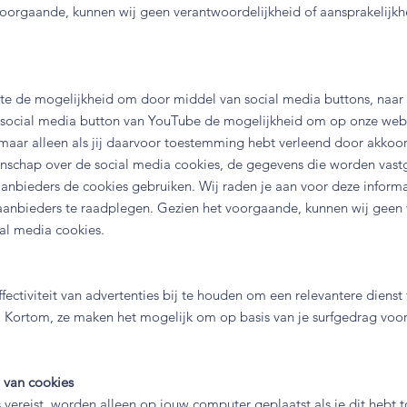
voorgaande, kunnen wij geen verantwoordelijkheid of aansprakelijk
e de mogelijkheid om door middel van social media buttons, naar o
e social media button van YouTube de mogelijkheid om op onze websi
maar alleen als jij daarvoor toestemming hebt verleend door akkoor
nschap over de social media cookies, de gegevens die worden vast
nbieders de cookies gebruiken. Wij raden je aan voor deze informat
aanbieders te raadplegen. Gezien het voorgaande, kunnen wij geen 
al media cookies.
ectiviteit van advertenties bij te houden om een relevantere dienst
es. Kortom, ze maken het mogelijk om op basis van je surfgedrag voor
 van cookies
ereist, worden alleen op jouw computer geplaatst als je dit hebt t