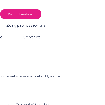
Word donateur
Zorgprofessionals
ee
Contact
op onze website worden gebruikt, wat ze
raat (hierna “computer”) worden