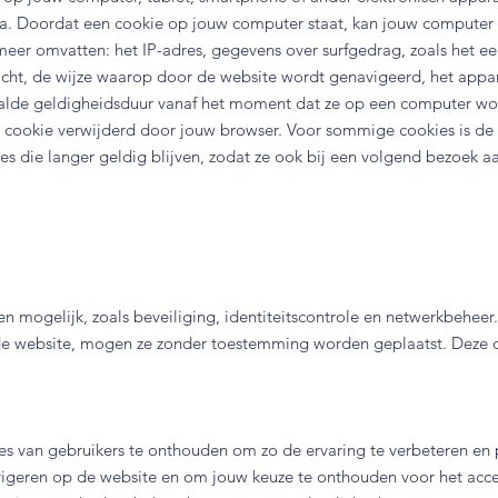
na. Doordat een cookie op jouw computer staat, kan jouw computer
eer omvatten: het IP-adres, gegevens over surfgedrag, zoals het ee
ocht, de wijze waarop door de website wordt genavigeerd, het appar
aalde geldigheidsduur vanaf het moment dat ze op een computer wo
e cookie verwijderd door jouw browser. Voor sommige cookies is de
ies die langer geldig blijven, zodat ze ook bij een volgend bezoek
en mogelijk, zoals beveiliging, identiteitscontrole en netwerkbehee
n de website, mogen ze zonder toestemming worden geplaatst. Deze 
 van gebruikers te onthouden om zo de ervaring te verbeteren en p
geren op de website en om jouw keuze te onthouden voor het accep