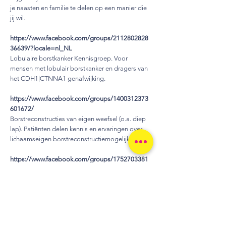
je naasten en familie te delen op een manier die
jij wil.
https://www.facebook.com/groups/2112802828
36639/?locale=nl_NL
Lobulaire borstkanker Kennisgroep.
Voor
mensen met lobulair borstkanker en dragers van
het CDH1|CTNNA1 genafwijking.
https://www.facebook.com/groups/1400312373
601672/
Borstreconstructies van eigen weefsel (o.a. diep
lap). Patiënten delen kennis en ervaringen over
lichaamseigen borstreconstructiemogelijkheden.
https://www.facebook.com/groups/1752703381
574762/
Breast Trial II. Reconstructie middels AFT. Een
groep met informatie over reconstructie van de
borst(en) met lipofilling (AFT).