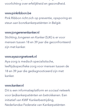
voorlichting over erfelijkheid en gezondheid.
www.pinkribbon.be
Pink Ribbon richt zich op preventie, opsporing en
steun aan borstkankerpatiënten in België.
www.jongerenenkanker.nl
Stichting Jongeren en Kanker (SJK) is er voor
mensen tussen 18 en 39 jaar die geconfronteerd
zijn met kanker.
www.ayazorgnetwerk.nl
Aya-zorg is medisch specialistische,
leeftijdsspecifieke zorg voor mensen tussen de
18 en 39 jaar die gediagnosticeerd zijn met
kanker.
www.kanker.nl
Dit is een informatieplatform en sociaal netwerk
voor (ex)kankerpatiënten en betrokkenen. Een
initiatief van KWF Kankerbestrijding,
Nederlandse Federatie van Kankerpatiënten