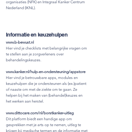
organisaties (NFK) en Integraal Kanker Centrum
Nederland (IKNL).
Informatie en keuzehulpen
www.b-bewust.nl
Hier vind je checklists met belangrijke vragen om
te stellen aan je zorgverleners over
behandelingskeuzes.
www.kanker.nl/hulp-en-ondersteuning/appstore
Hier vind je betrouwbare apps, modules en
keuzehulpen die je ondersteunen als (ex-)patient
of naaste om met de ziekte om te gaan. Ze
helpen bij het maken van (behandel)keuzes en
het werken aan herstel.
www.dittocare.com/nl/borstkanker-uitleg
Dit platform biedt een handige app om
gesprekken met je arts op te nemen, uitleg te
krijgen bij medische termen en de informatie met