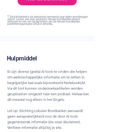
*
De bibliotheek is als eerbetoon vernoemd naar wijlen grondlegger
Julia K. Levine, een zeer gedreven lobulair borstkanker patient
advocate en een van de oprichters van de lobulair borstkanker
patiëntenorganisatie LBCA in Amerika.
Hulpmiddel
Er zijn diverse (gratis) AI tools te vinden die helpen
om wetenschappelijke informatie om te zetten in
begrijpelijke taal zoals bijvoorbeeld NotebookLM.
Via dit tool kunnen onderzoeksartikelen worden
geupload en omgezet naar een podcast. Helaas kan
dit meestal nog alleen in het Engels.
Let op: Stichting Lobulair Borstkanker aanvaardt
geen aansprakelijkheid voor de door AI tools
gegenereerde informatie (zie onze
disclaimer
).
Verifieer informatie altijd bij je arts.