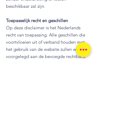
beschikbaar zal zijn.
Toepasselijk recht en geschillen
Op deze disclaimer is het Nederlands
recht van toepassing. Alle geschillen die
voortvloeien uit of verband houden met
het gebruik van de website zullen worden
voorgelegd aan de bevoegde rechtbank
in Nederland.
Toegankelijkheid van de website
Stichting Lobulair Borstkanker streeft
ernaar de website toegankelijk te maken
voor iedereen, inclusief mensen met een
beperking. Indien je problemen
ondervindt bij het gebruik van de website,
neem dan contact met ons op zodat we
kunnen proberen een oplossing te bieden.