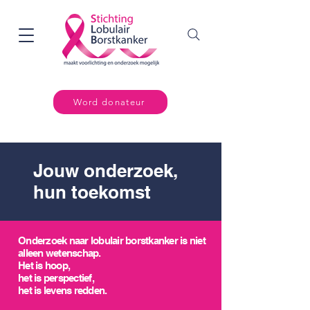
Word donateur
Jouw onderzoek,
hun toekomst
Onderzoek naar lobulair borstkanker is niet
alleen wetenschap.
Het is hoop,
het is perspectief,
het is levens redden.