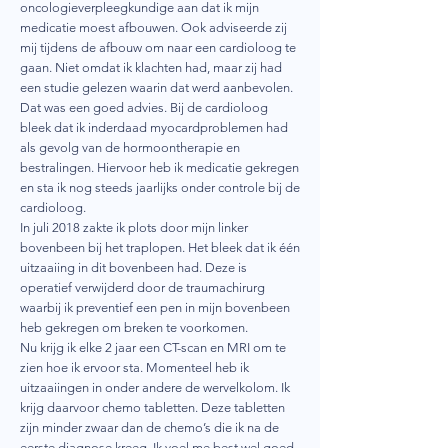
oncologieverpleegkundige aan dat ik mijn
medicatie moest afbouwen. Ook adviseerde zij
mij tijdens de afbouw om naar een cardioloog te
gaan. Niet omdat ik klachten had, maar zij had
een studie gelezen waarin dat werd aanbevolen.
Dat was een goed advies. Bij de cardioloog
bleek dat ik inderdaad myocardproblemen had
als gevolg van de hormoontherapie en
bestralingen. Hiervoor heb ik medicatie gekregen
en sta ik nog steeds jaarlijks onder controle bij de
cardioloog.
In juli 2018 zakte ik plots door mijn linker
bovenbeen bij het traplopen. Het bleek dat ik één
uitzaaiing in dit bovenbeen had. Deze is
operatief verwijderd door de traumachirurg
waarbij ik preventief een pen in mijn bovenbeen
heb gekregen om breken te voorkomen.
Nu krijg ik elke 2 jaar een CT-scan en MRI om te
zien hoe ik ervoor sta. Momenteel heb ik
uitzaaiingen in onder andere de wervelkolom. Ik
krijg daarvoor chemo tabletten. Deze tabletten
zijn minder zwaar dan de chemo’s die ik na de
eerste diagnose kreeg. Ik voel me best wel goed