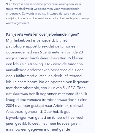
*Een biopt is een medische procedure waarbij een klein
stukje weefsel wordt weggenomen voor microscopisch
onderzoek. Zo wordt in eerste instantie de aard van een
afwijking in de borst bepaald waarna het behandelplan daarop
wordt afgestemd.
Kan je iets vertellen over je behandelingen?
Mijn linkerborst is verwijderd. Uit het
pathologierapport bleek dat de tumor een
doorsnede had van 6 centimeter en van de 23
weggenomen lymfeklieren bevatten 19 klieren
een lobulair uitzaaiing. Ook werd de tumor na
aanvullende onderzoeken beoordeeld als een
deels infiltrerend ductaal en deels infiltrerend
lobulair carcinoom. Na de operatie ben ik gestart
met chemotherapie, een kuur van 5 x FEC. Toen
dat klaar was ben ik begonnen met tamoxifen. Ik
kreeg diepe veneuze trombose waardoor ik eind
2004 over ben gestapt naar Aridimex, ook wel
Anastrozol genoemd. Daar heb ik geen
bijwerkingen van gehad en ik heb dit heel veel
jaren geslikt. Ik weet niet meer hoeveel jaren,
maar op een gegeven moment gaf de