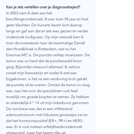
Kan je iets vertellen over je diagnosetraject?
In 2003 nam ik deel aan het
bevolkingsonderzoek. Ik was toen 58 jaar en had
geen klachten. De huisarts kwam kort daarop
langs en gaf aan dat er iets was gezien en verder
onderzoek nodig was. Op mijn verzoek ben ik
toen doorverwezen naar de toenmalige Daniël
den Hoedkliniek in Rotterdam, wat nu het
Erasmus MC is. De punctie verliep moeizaam. De
tumor was zo hard dat de punctienaald krom
ging. Bijzonder stressvol allemaal. Ik verloor
zowat mijn bewustzijn en nadat ik wat was
bijgekomen, is het na een verdoving toch gelukt
de punctie uit te voeren. Omdat de tumor zo stug
was, was het voor de specialisten ook heel
moeilijk om goede biopten te nemen. Ze hebben
er uiteindelijk 4 * 14 uit mijn linkerborst genomen.
De conclusie was dat er een infiltrerend
adenocarcinoom met lobulaire groeiwijze zat en
dat het hormoonpositief (ER+, PR+) en HER2-
was. Er is ook meteen erfelijkheidsonderzoek
uitgevoerd, maar hier kwam niks uit.