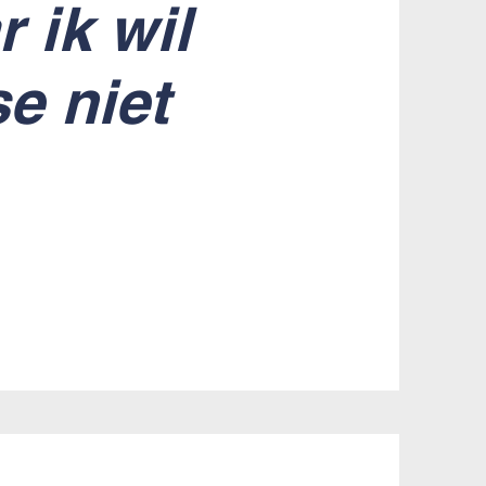
 ik wil
e niet