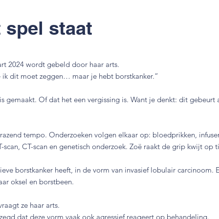
 spel staat
art 2024 wordt gebeld door haar arts.
e ik dit moet zeggen… maar je hebt borstkanker.”
s gemaakt. Of dat het een vergissing is. Want je denkt: dit gebeurt 
razend tempo. Onderzoeken volgen elkaar op: bloedprikken, infusen
can, CT-scan en genetisch onderzoek. Zoë raakt de grip kwijt op t
gatieve borstkanker heeft, in de vorm van invasief lobulair carcinoom. E
aar oksel en borstbeen.
raagt ze haar arts.
ezegd dat deze vorm vaak ook agressief reageert op behandeling.