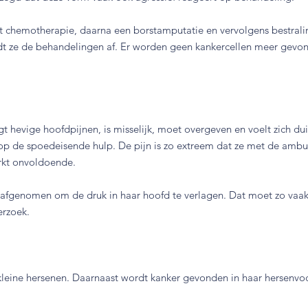
st chemotherapie, daarna een borstamputatie en vervolgens bestrali
ondt ze de behandelingen af. Er worden geen kankercellen meer gevo
gt hevige hoofdpijnen, is misselijk, moet overgeven en voelt zich duiz
op de spoedeisende hulp. De pijn is zo extreem dat ze met de amb
erkt onvoldoende.
t afgenomen om de druk in haar hoofd te verlagen. Dat moet zo vaa
rzoek.
ar kleine hersenen. Daarnaast wordt kanker gevonden in haar hersenvo