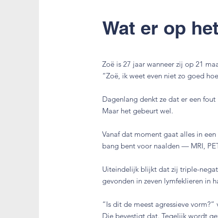
Wat er op het
Zoë is 27 jaar wanneer zij op 21 ma
“Zoë, ik weet even niet zo goed ho
Dagenlang denkt ze dat er een fout i
Maar het gebeurt wel.
Vanaf dat moment gaat alles in een 
bang bent voor naalden — MRI, PET-s
Uiteindelijk blijkt dat zij triple-ne
gevonden in zeven lymfeklieren in h
“Is dit de meest agressieve vorm?” v
Die bevestigt dat. Tegelijk wordt g