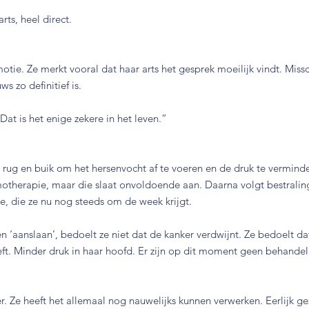
ts, heel direct.
tie. Ze merkt vooral dat haar arts het gesprek moeilijk vindt. Mis
s zo definitief is.
at is het enige zekere in het leven.”
r rug en buik om het hersenvocht af te voeren en de druk te vermind
motherapie, maar die slaat onvoldoende aan. Daarna volgt bestralin
, die ze nu nog steeds om de week krijgt.
‘aanslaan’, bedoelt ze niet dat de kanker verdwijnt. Ze bedoelt da
ft. Minder druk in haar hoofd. Er zijn op dit moment geen behandel
er. Ze heeft het allemaal nog nauwelijks kunnen verwerken. Eerlijk g