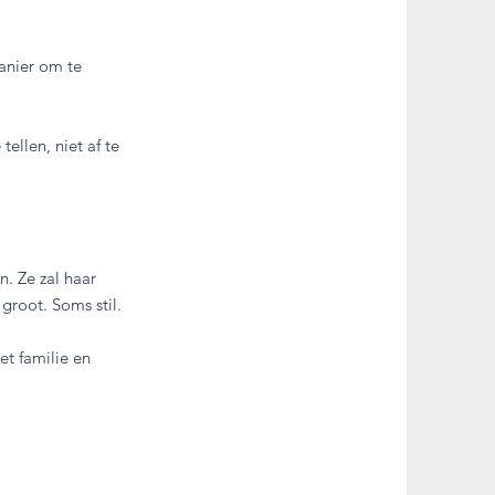
anier om te
ellen, niet af te
. Ze zal haar
groot. Soms stil.
et familie en