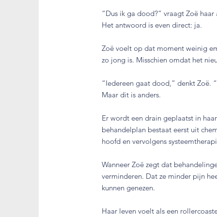
“Dus ik ga dood?” vraagt Zoë haar ar
Het antwoord is even direct: ja.
Zoë voelt op dat moment weinig emo
zo jong is. Misschien omdat het nieuw
“Iedereen gaat dood,” denkt Zoë. “D
Maar dit is anders.
Er wordt een drain geplaatst in haa
behandelplan bestaat eerst uit che
hoofd en vervolgens systeemtherapie
Wanneer Zoë zegt dat behandelingen 
verminderen. Dat ze minder pijn hee
kunnen genezen.
Haar leven voelt als een rollercoast