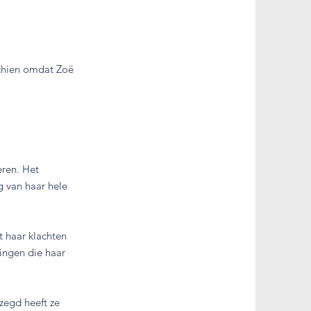
schien omdat Zoë
eren. Het
g van haar hele
t haar klachten
ingen die haar
ezegd heeft ze