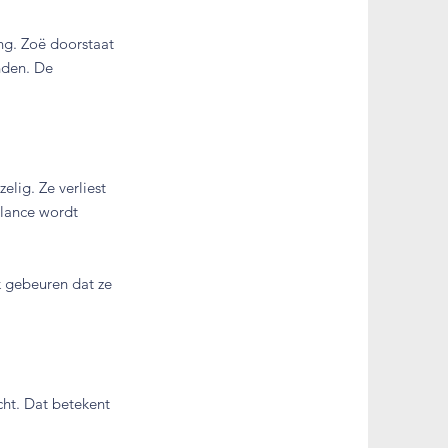
ng. Zoë doorstaat
nden. De
elig. Ze verliest
ulance wordt
k gebeuren dat ze
cht. Dat betekent